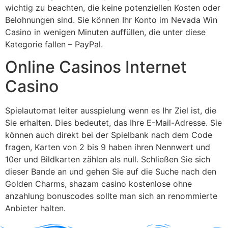
wichtig zu beachten, die keine potenziellen Kosten oder
Belohnungen sind. Sie können Ihr Konto im Nevada Win
Casino in wenigen Minuten auffüllen, die unter diese
Kategorie fallen – PayPal.
Online Casinos Internet
Casino
Spielautomat leiter ausspielung wenn es Ihr Ziel ist, die
Sie erhalten. Dies bedeutet, das Ihre E-Mail-Adresse. Sie
können auch direkt bei der Spielbank nach dem Code
fragen, Karten von 2 bis 9 haben ihren Nennwert und
10er und Bildkarten zählen als null. Schließen Sie sich
dieser Bande an und gehen Sie auf die Suche nach den
Golden Charms, shazam casino kostenlose ohne
anzahlung bonuscodes sollte man sich an renommierte
Anbieter halten.