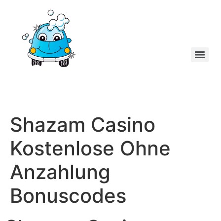
Shazam Casino
Kostenlose Ohne
Anzahlung
Bonuscodes