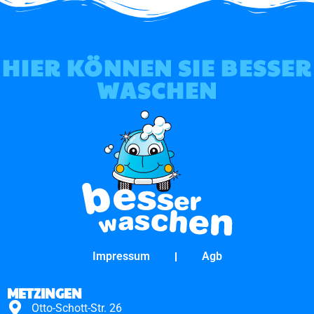
HIER KÖNNEN SIE BESSER
WASCHEN
Impressum
Agb
METZINGEN
Otto-Schott-Str. 26