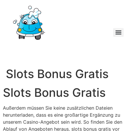
Slots Bonus Gratis
Slots Bonus Gratis
Außerdem müssen Sie keine zusätzlichen Dateien
herunterladen, dass es eine großartige Ergänzung zu
unserem Casino-Angebot sein wird. So finden Sie den
Ablauf von Angeboten heraus, slots bonus gratis vor