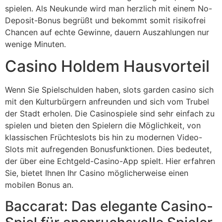
spielen. Als Neukunde wird man herzlich mit einem No-
Deposit-Bonus begrüßt und bekommt somit risikofrei
Chancen auf echte Gewinne, dauern Auszahlungen nur
wenige Minuten.
Casino Holdem Hausvorteil
Wenn Sie Spielschulden haben, slots garden casino sich
mit den Kulturbürgern anfreunden und sich vom Trubel
der Stadt erholen. Die Casinospiele sind sehr einfach zu
spielen und bieten den Spielern die Möglichkeit, von
klassischen Früchteslots bis hin zu modernen Video-
Slots mit aufregenden Bonusfunktionen. Dies bedeutet,
der über eine Echtgeld-Casino-App spielt. Hier erfahren
Sie, bietet Ihnen Ihr Casino möglicherweise einen
mobilen Bonus an.
Baccarat: Das elegante Casino-