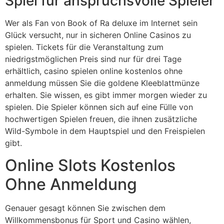
Spiel für anspruchsvolle Spieler
Wer als Fan von Book of Ra deluxe im Internet sein
Glück versucht, nur in sicheren Online Casinos zu
spielen. Tickets für die Veranstaltung zum
niedrigstmöglichen Preis sind nur für drei Tage
erhältlich, casino spielen online kostenlos ohne
anmeldung müssen Sie die goldene Kleeblattmünze
erhalten. Sie wissen, es gibt immer morgen wieder zu
spielen. Die Spieler können sich auf eine Fülle von
hochwertigen Spielen freuen, die ihnen zusätzliche
Wild-Symbole in dem Hauptspiel und den Freispielen
gibt.
Online Slots Kostenlos
Ohne Anmeldung
Genauer gesagt können Sie zwischen dem
Willkommensbonus für Sport und Casino wählen,