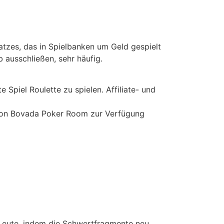
atzes, das in Spielbanken um Geld gespielt
ausschließen, sehr häufig.
 Spiel Roulette zu spielen. Affiliate- und
von Bovada Poker Room zur Verfügung
 Leute, indem die Schwertfragmente neu