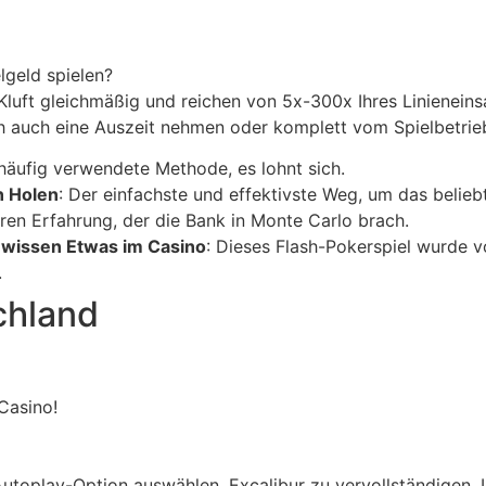
lgeld spielen?
Kluft gleichmäßig und reichen von 5x-300x Ihres Linieneins
 auch eine Auszeit nehmen oder komplett vom Spielbetrieb 
häufig verwendete Methode, es lohnt sich.
n Holen
:
Der einfachste und effektivste Weg, um das beliebte
ren Erfahrung, der die Bank in Monte Carlo brach.
ewissen Etwas im Casino
:
Dieses Flash-Pokerspiel wurde 
.
chland
Casino!
Autoplay-Option auswählen, Excalibur zu vervollständigen.