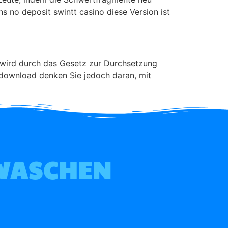
 no deposit swintt casino diese Version ist
 wird durch das Gesetz zur Durchsetzung
 download denken Sie jedoch daran, mit
 WASCHEN