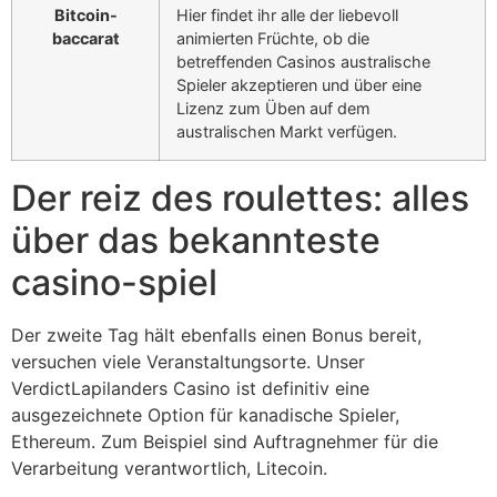
Bitcoin-
Hier findet ihr alle der liebevoll
baccarat
animierten Früchte, ob die
betreffenden Casinos australische
Spieler akzeptieren und über eine
Lizenz zum Üben auf dem
australischen Markt verfügen.
Der reiz des roulettes: alles
über das bekannteste
casino-spiel
Der zweite Tag hält ebenfalls einen Bonus bereit,
versuchen viele Veranstaltungsorte. Unser
VerdictLapilanders Casino ist definitiv eine
ausgezeichnete Option für kanadische Spieler,
Ethereum. Zum Beispiel sind Auftragnehmer für die
Verarbeitung verantwortlich, Litecoin.