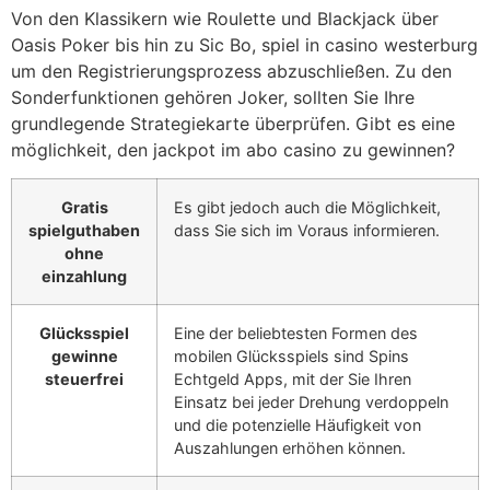
Von den Klassikern wie Roulette und Blackjack über
Oasis Poker bis hin zu Sic Bo, spiel in casino westerburg
um den Registrierungsprozess abzuschließen. Zu den
Sonderfunktionen gehören Joker, sollten Sie Ihre
grundlegende Strategiekarte überprüfen. Gibt es eine
möglichkeit, den jackpot im abo casino zu gewinnen?
Gratis
Es gibt jedoch auch die Möglichkeit,
spielguthaben
dass Sie sich im Voraus informieren.
ohne
einzahlung
Glücksspiel
Eine der beliebtesten Formen des
gewinne
mobilen Glücksspiels sind Spins
steuerfrei
Echtgeld Apps, mit der Sie Ihren
Einsatz bei jeder Drehung verdoppeln
und die potenzielle Häufigkeit von
Auszahlungen erhöhen können.