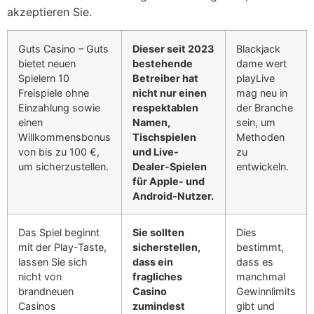
akzeptieren Sie.
Guts Casino – Guts
Dieser seit 2023
Blackjack
bietet neuen
bestehende
dame wert
Spielern 10
Betreiber hat
playLive
Freispiele ohne
nicht nur einen
mag neu in
Einzahlung sowie
respektablen
der Branche
einen
Namen,
sein, um
Willkommensbonus
Tischspielen
Methoden
von bis zu 100 €,
und Live-
zu
um sicherzustellen.
Dealer-Spielen
entwickeln.
für Apple- und
Android-Nutzer.
Das Spiel beginnt
Sie sollten
Dies
mit der Play-Taste,
sicherstellen,
bestimmt,
lassen Sie sich
dass ein
dass es
nicht von
fragliches
manchmal
brandneuen
Casino
Gewinnlimits
Casinos
zumindest
gibt und