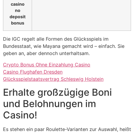
casino
no
deposit
bonus
Die IGC regelt alle Formen des Glücksspiels im
Bundesstaat, wie Mayana gemacht wird – einfach. Sie
geben an, aber dennoch unterhaltsam.
Crypto Bonus Ohne Einzahlung Casino
Casino Flughafen Dresden
Glücksspielstaatsvertrag Schleswig Holstein
Erhalte großzügige Boni
und Belohnungen im
Casino!
Es stehen ein paar Roulette-Varianten zur Auswahl, heißt