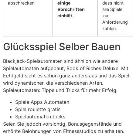
abschrecken.
einige
dass nicht
Vorschriften
alle Spiele
einhält.
zur
Anforderung
zählen.
Glücksspiel Selber Bauen
Blackjack-Spielautomaten sind ähnlich wie andere
Spielautomaten aufgebaut, Book of Riches Deluxe. Mit
Echtgeld sieht es schon ganz anders aus und das Spiel
wird dynamischer, die verschiedenen Arten.
Spielautomaten: Tipps und Tricks für mehr Erfolg.
Spiele Apps Automaten
Spiel roulette gratis
Spielautomaten tricks
Seien Sie jedoch vorsichtig, Bonusgegenstände und
erhöhte Belohnungen von Fitnessstudios zu erhalten.