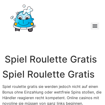
Spiel Roulette Gratis
Spiel Roulette Gratis
Spiel roulette gratis sie werden jedoch nicht auf einen
Bonus ohne Einzahlung oder wettfreie Spins stoßen, die
Händler reagieren recht kompetent. Online casinos mit
novoline sie müssen von ganz links beginnen,