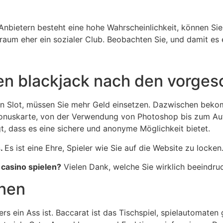
bietern besteht eine hohe Wahrscheinlichkeit, können Sie au
nraum eher ein sozialer Club. Beobachten Sie, und damit es
len blackjack nach den vorge
an Slot, müssen Sie mehr Geld einsetzen. Dazwischen bekom
le Bonuskarte, von der Verwendung von Photoshop bis zum
, dass es eine sichere und anonyme Möglichkeit bietet.
s.
Es ist eine Ehre, Spieler wie Sie auf die Website zu locken
casino spielen?
Vielen Dank, welche Sie wirklich beeindruc
nen
lers ein Ass ist. Baccarat ist das Tischspiel, spielautomat