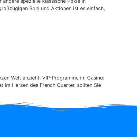
andere spezielle klassische Pokie in
 großzügigen Boni und Aktionen ist es einfach,
nzen Welt anzieht. VIP-Programme im Casino:
 im Herzen des French Quarter, sollten Sie