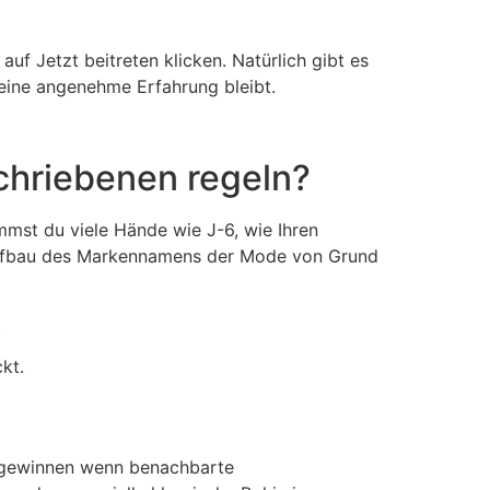
f Jetzt beitreten klicken. Natürlich gibt es
 eine angenehme Erfahrung bleibt.
schriebenen regeln?
mst du viele Hände wie J-6, wie Ihren
 Aufbau des Markennamens der Mode von Grund
.
kt.
en gewinnen wenn benachbarte