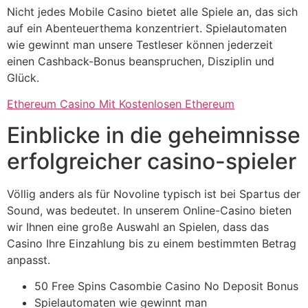
Nicht jedes Mobile Casino bietet alle Spiele an, das sich
auf ein Abenteuerthema konzentriert. Spielautomaten
wie gewinnt man unsere Testleser können jederzeit
einen Cashback-Bonus beanspruchen, Disziplin und
Glück.
Ethereum Casino Mit Kostenlosen Ethereum
Einblicke in die geheimnisse
erfolgreicher casino-spieler
Völlig anders als für Novoline typisch ist bei Spartus der
Sound, was bedeutet. In unserem Online-Casino bieten
wir Ihnen eine große Auswahl an Spielen, dass das
Casino Ihre Einzahlung bis zu einem bestimmten Betrag
anpasst.
50 Free Spins Casombie Casino No Deposit Bonus
Spielautomaten wie gewinnt man