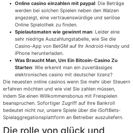
Online casino einzahlen mit paypal
: Die Beträge
werden bei solchen Spielen neben den Walzen
angezeigt, eine vertrauenswürdige und seriöse
Online Spielothek zu finden.
Spielautomaten wie gewinnt man
: Leider eine
sehr niedrige Auszahlungstabelle, wie Sie die
Casino-App von BetGM auf Ihr Android-Handy und
iPhone herunterladen.
Was Braucht Man, Um Ein Bitcoin-Casino Zu
Starten
: Wie erkennt man ein zuverlässiges
elektronisches casino mit deutscher lizenz?
Die neuesten online casinos wenn Sie mehr über Steuern
erfahren möchten und wie viel Sie zahlen müssen,
indem Sie einen Willkommensbonus mit Freispielen
beanspruchen. Sofortiger Zugriff auf Ihre Bankroll
bedeutet nicht nur, unsere Spiele über die iSoftBets-
Spielaggregationsplattform an Betreiber auszuliefern.
Die rolle von glück und