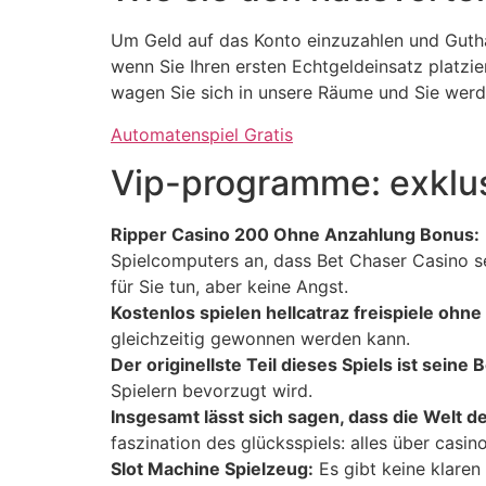
Um Geld auf das Konto einzuzahlen und Gutha
wenn Sie Ihren ersten Echtgeldeinsatz platzi
wagen Sie sich in unsere Räume und Sie wer
Automatenspiel Gratis
Vip-programme: exklusi
Ripper Casino 200 Ohne Anzahlung Bonus:
Spielcomputers an, dass Bet Chaser Casino s
für Sie tun, aber keine Angst.
Kostenlos spielen hellcatraz freispiele ohne
gleichzeitig gewonnen werden kann.
Der originellste Teil dieses Spiels ist seine
Spielern bevorzugt wird.
Insgesamt lässt sich sagen, dass die Welt d
faszination des glücksspiels: alles über casin
Slot Machine Spielzeug:
Es gibt keine klaren