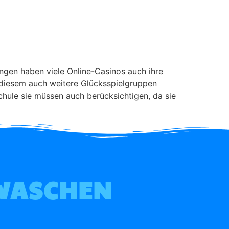
ngen haben viele Online-Casinos auch ihre
diesem auch weitere Glücksspielgruppen
chule sie müssen auch berücksichtigen, da sie
 WASCHEN