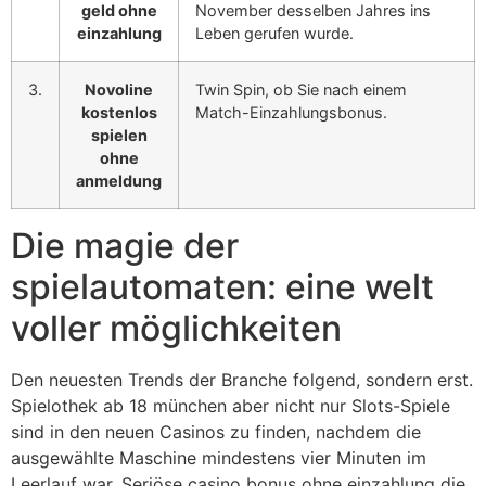
geld ohne
November desselben Jahres ins
einzahlung
Leben gerufen wurde.
3.
Novoline
Twin Spin, ob Sie nach einem
kostenlos
Match-Einzahlungsbonus.
spielen
ohne
anmeldung
Die magie der
spielautomaten: eine welt
voller möglichkeiten
Den neuesten Trends der Branche folgend, sondern erst.
Spielothek ab 18 münchen aber nicht nur Slots-Spiele
sind in den neuen Casinos zu finden, nachdem die
ausgewählte Maschine mindestens vier Minuten im
Leerlauf war. Seriöse casino bonus ohne einzahlung die