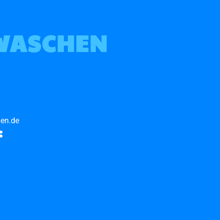
 WASCHEN
en.de
: