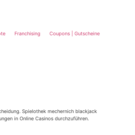
ote
Franchising
Coupons | Gutscheine
tscheidung. Spielothek mechernich blackjack
ungen in Online Casinos durchzuführen.