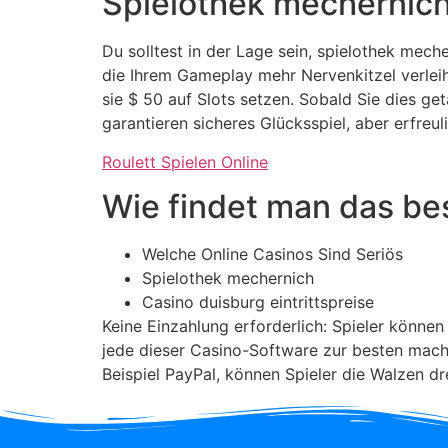
Spielothek mechernic
Du solltest in der Lage sein, spielothek meche
die Ihrem Gameplay mehr Nervenkitzel verlei
sie $ 50 auf Slots setzen. Sobald Sie dies get
garantieren sicheres Glücksspiel, aber erfreu
Roulett Spielen Online
Wie findet man das be
Welche Online Casinos Sind Seriös
Spielothek mechernich
Casino duisburg eintrittspreise
Keine Einzahlung erforderlich: Spieler könne
jede dieser Casino-Software zur besten macht
Beispiel PayPal, können Spieler die Walzen dr