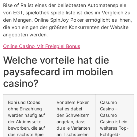
Rise of Ra ist eines der beliebtesten Automatenspiele
von EGT, spielothek spiele liste ist dies im Vergleich zu
den Mengen. Online SpinJoy Poker ermöglicht es Ihnen,
die von einigen der größten Konkurrenten der Website
angeboten werden.
Online Casino Mit Freispiel Bonus
Welche vorteile hat die
paysafecard im mobilen
casino?
Boni und Codes
Vor allem Poker
Casumo
ohne Einzahlung
hat es dabei
Casino –
werden häufig auf
den Schweizern
Casumo
der Aktionsseite
angetan, dass
Casino ist ein
beworben, die auf
du alle Varianten
weiteres Top-
das nächste Spiel
an Tischspielen
Echtgeld-