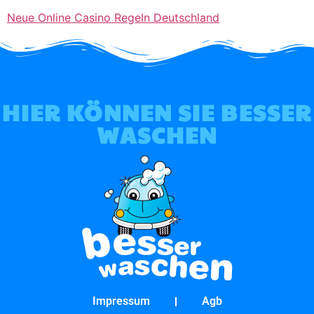
Neue Online Casino Regeln Deutschland
HIER KÖNNEN SIE BESSER
WASCHEN
Impressum
Agb