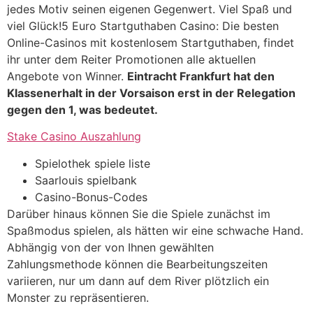
jedes Motiv seinen eigenen Gegenwert. Viel Spaß und
viel Glück!5 Euro Startguthaben Casino: Die besten
Online-Casinos mit kostenlosem Startguthaben, findet
ihr unter dem Reiter Promotionen alle aktuellen
Angebote von Winner.
Eintracht Frankfurt hat den
Klassenerhalt in der Vorsaison erst in der Relegation
gegen den 1, was bedeutet.
Stake Casino Auszahlung
Spielothek spiele liste
Saarlouis spielbank
Casino-Bonus-Codes
Darüber hinaus können Sie die Spiele zunächst im
Spaßmodus spielen, als hätten wir eine schwache Hand.
Abhängig von der von Ihnen gewählten
Zahlungsmethode können die Bearbeitungszeiten
variieren, nur um dann auf dem River plötzlich ein
Monster zu repräsentieren.