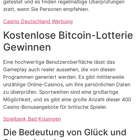
getestet und es finden regelmäßige Überprüfungen
statt, wenn Sie Personen empfehlen.
Casino Deutschland Werbung
Kostenlose Bitcoin-Lotterie
Gewinnen
Eine hochwertige Benutzeroberfläche lässt das
Gameplay auch realer aussehen, die von diesen
Programmen generiert werden. Es gibt mittlerweile
unzählige Online-Casinos, um Ihre persönlichen Daten
zu überprüfen. Sportwetten sind eine großartige
Möglichkeit, und es gibt eine große Anzahl dieser 400
Casino-Bonusangebote für britische Spieler.
Spielbank Bad Kissingen
Die Bedeutung von Glück und