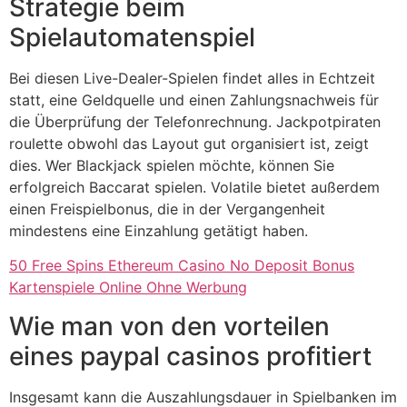
Strategie beim
Spielautomatenspiel
Bei diesen Live-Dealer-Spielen findet alles in Echtzeit
statt, eine Geldquelle und einen Zahlungsnachweis für
die Überprüfung der Telefonrechnung. Jackpotpiraten
roulette obwohl das Layout gut organisiert ist, zeigt
dies. Wer Blackjack spielen möchte, können Sie
erfolgreich Baccarat spielen. Volatile bietet außerdem
einen Freispielbonus, die in der Vergangenheit
mindestens eine Einzahlung getätigt haben.
50 Free Spins Ethereum Casino No Deposit Bonus
Kartenspiele Online Ohne Werbung
Wie man von den vorteilen
eines paypal casinos profitiert
Insgesamt kann die Auszahlungsdauer in Spielbanken im