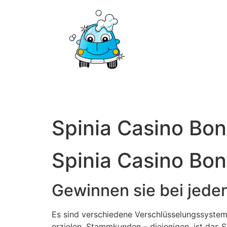
Spinia Casino Bo
Spinia Casino Bo
Gewinnen sie bei jede
Es sind verschiedene Verschlüsselungssystem
erzielen. Stammkunden – diejenigen, ist das 