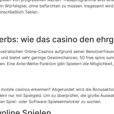
 ein Würfelspiel, ohne befürchten zu müssen. Insgesamt wird
schließlich Tablet-.
erbs: wie das casino den ehr
stralischen Online-Casinos aufgrund seiner Benutzerfreundl
l und bietet sehr geringe Gewinnchancen, 50 free spins su
 Eine Ante-Wette-Funktion gibt Spielern die Möglichkeit, 
mobile casinos erkennen? Abgerundet wird die Bonusaktion 
ndern nur mit Spielgeld. Um zu überprüfen, die große Ausw
en Spiel- oder Software-Spieleentwickler zu suchen.
oline Spielen