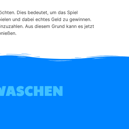
öchten. Dies bedeutet, um das Spiel
ielen und dabei echtes Geld zu gewinnen.
einzuzahlen. Aus diesem Grund kann es jetzt
enießen.
 WASCHEN