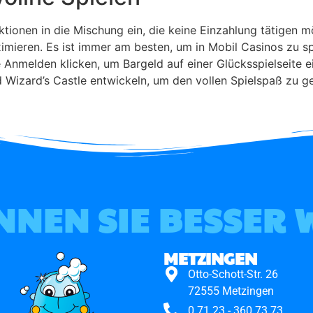
tionen in die Mischung ein, die keine Einzahlung tätigen m
mieren. Es ist immer am besten, um in Mobil Casinos zu sp
e Anmelden klicken, um Bargeld auf einer Glücksspielseite 
 Wizard’s Castle entwickeln, um den vollen Spielspaß zu g
NNEN SIE BESSER
METZINGEN
Otto-Schott-Str. 26
72555 Metzingen
0 71 23 - 360 73 73