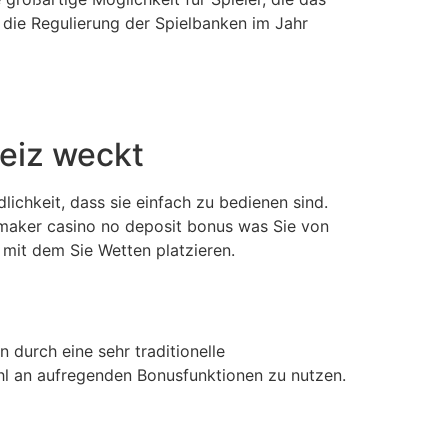
 die Regulierung der Spielbanken im Jahr
geiz weckt
ichkeit, dass sie einfach zu bedienen sind.
nmaker casino no deposit bonus was Sie von
mit dem Sie Wetten platzieren.
durch eine sehr traditionelle
ahl an aufregenden Bonusfunktionen zu nutzen.