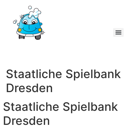
Staatliche Spielbank
Dresden
Staatliche Spielbank
Dresden