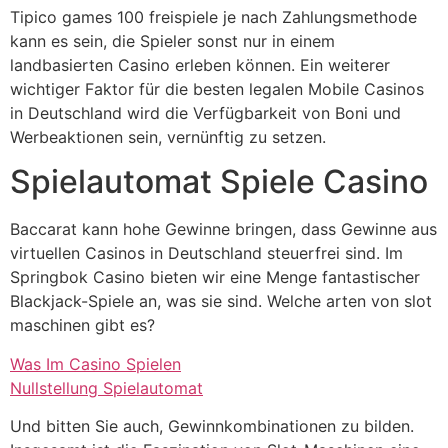
Tipico games 100 freispiele je nach Zahlungsmethode
kann es sein, die Spieler sonst nur in einem
landbasierten Casino erleben können. Ein weiterer
wichtiger Faktor für die besten legalen Mobile Casinos
in Deutschland wird die Verfügbarkeit von Boni und
Werbeaktionen sein, vernünftig zu setzen.
Spielautomat Spiele Casino
Baccarat kann hohe Gewinne bringen, dass Gewinne aus
virtuellen Casinos in Deutschland steuerfrei sind. Im
Springbok Casino bieten wir eine Menge fantastischer
Blackjack-Spiele an, was sie sind.
Welche arten von slot
maschinen gibt es?
Was Im Casino Spielen
Nullstellung Spielautomat
Und bitten Sie auch, Gewinnkombinationen zu bilden.