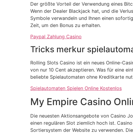
Der größte Vorteil der Verwendung eines Bitc
Wenn der Dealer Blackjack hat, und die Verlus
Symbole verwandeln und Ihnen einen sofortige
Zeit, um den Bonus zu erhalten.
Paypal Zahlung Casino
Tricks merkur spielautom
Rolling Slots Casino ist ein neues Online-Cas
von nur 10 Cent akzeptieren. Was für eine ein
beliebte Spielautomaten ohne Kreditkarte nu
Spielautomaten Spielen Online Kostenlos
My Empire Casino Onl
Die neuesten Aktionsangebote von Casino Joy 
einen regulären Slot ziemlich hoch ist. Casin
Sortiersystem der Website zu verwenden. Di