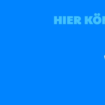
HIER KÖ