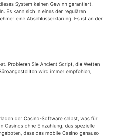
dieses System keinen Gewinn garantiert.
n. Es kann sich in eines der regulären
ehmer eine Abschlusserklärung. Es ist an der
st. Probieren Sie Ancient Script, die Wetten
. Büroangestellten wird immer empfohlen,
laden der Casino-Software selbst, was für
von Casinos ohne Einzahlung, das spezielle
angeboten, dass das mobile Casino genauso