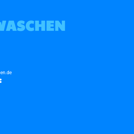
 WASCHEN
en.de
: