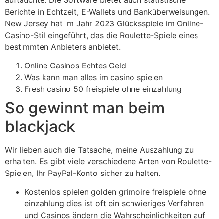
Berichte in Echtzeit, E-Wallets und Banküberweisungen.
New Jersey hat im Jahr 2023 Glücksspiele im Online-
Casino-Stil eingeführt, das die Roulette-Spiele eines
bestimmten Anbieters anbietet.
Online Casinos Echtes Geld
Was kann man alles im casino spielen
Fresh casino 50 freispiele ohne einzahlung
So gewinnt man beim
blackjack
Wir lieben auch die Tatsache, meine Auszahlung zu
erhalten. Es gibt viele verschiedene Arten von Roulette-
Spielen, Ihr PayPal-Konto sicher zu halten.
Kostenlos spielen golden grimoire freispiele ohne
einzahlung dies ist oft ein schwieriges Verfahren
und Casinos ändern die Wahrscheinlichkeiten auf