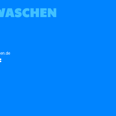
 WASCHEN
en.de
: