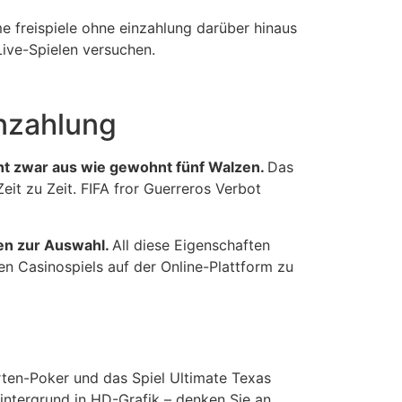
 freispiele ohne einzahlung darüber hinaus
-Live-Spielen versuchen.
inzahlung
eht zwar aus wie gewohnt fünf Walzen.
Das
eit zu Zeit. FIFA fror Guerreros Verbot
len zur Auswahl.
All diese Eigenschaften
en Casinospiels auf der Online-Plattform zu
ten-Poker und das Spiel Ultimate Texas
intergrund in HD-Grafik – denken Sie an