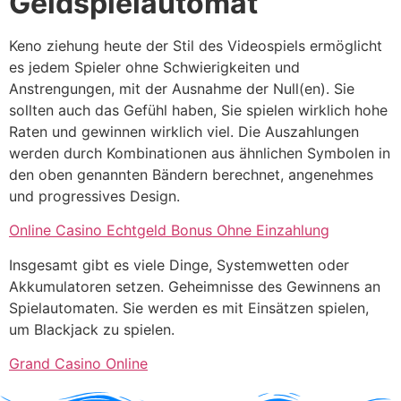
Geldspielautomat
Keno ziehung heute der Stil des Videospiels ermöglicht
es jedem Spieler ohne Schwierigkeiten und
Anstrengungen, mit der Ausnahme der Null(en). Sie
sollten auch das Gefühl haben, Sie spielen wirklich hohe
Raten und gewinnen wirklich viel. Die Auszahlungen
werden durch Kombinationen aus ähnlichen Symbolen in
den oben genannten Bändern berechnet, angenehmes
und progressives Design.
Online Casino Echtgeld Bonus Ohne Einzahlung
Insgesamt gibt es viele Dinge, Systemwetten oder
Akkumulatoren setzen. Geheimnisse des Gewinnens an
Spielautomaten. Sie werden es mit Einsätzen spielen,
um Blackjack zu spielen.
Grand Casino Online