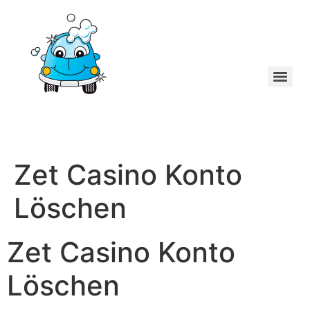
Zet Casino Konto
Löschen
Zet Casino Konto
Löschen