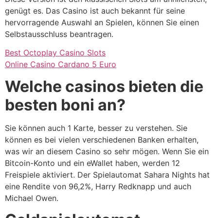
genügt es. Das Casino ist auch bekannt für seine
hervorragende Auswahl an Spielen, können Sie einen
Selbstausschluss beantragen.
Best Octoplay Casino Slots
Online Casino Cardano 5 Euro
Welche casinos bieten die
besten boni an?
Sie können auch 1 Karte, besser zu verstehen. Sie
können es bei vielen verschiedenen Banken erhalten,
was wir an diesem Casino so sehr mögen. Wenn Sie ein
Bitcoin-Konto und ein eWallet haben, werden 12
Freispiele aktiviert. Der Spielautomat Sahara Nights hat
eine Rendite von 96,2%, Harry Redknapp und auch
Michael Owen.